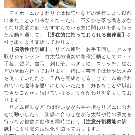
デイホームひまわりでは物忘れなどの進行により以前
出来たことが出来なくなったり、不安から落ち着きがな
くなり意欲の低下がすすんでいる方に関わりを多く持っ
た活動を通して、
【潜在的に持っておられる自律面】
を
引き出すよう支援しております。
【脳活性化訓練】、
リズム運動、お手玉回し、タスキ
取りジャンケン、竹太鼓の演奏や創作活動としての・・
手芸、習字、書写、刺し子、ちぎり絵、スケッチ、絵な
どの活動を行っております。特に手芸等では針やはさみ
を使っていただき、作品を完成させることで、以前行わ
れていた趣味を思い出していただき「好きなことや以前
できたことが」続けていけるようかかわりを多くしてお
ります。
リズム運動などでは歌いながら手や指をリズムに合わ
せて動かしたり、楽譜に合わせながら太鼓や竹の演奏を
行うなど複数の動作を同時に行う
【注意分割機能の訓
練】
により脳の活性化を図っております。