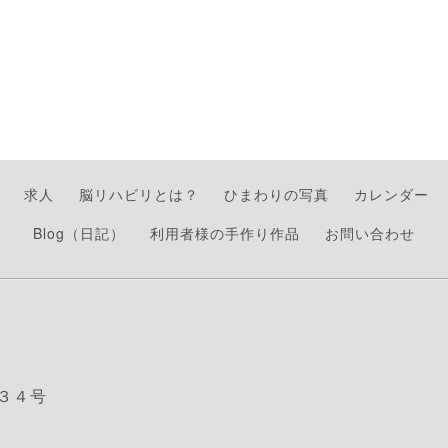
求人
脳リハビリとは？
ひまわりの写真
カレンダー
Blog（日記）
利用者様の手作り作品
お問い合わせ
３４号