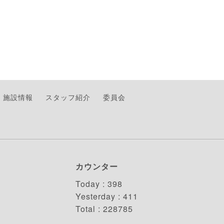
施設情報
スタッフ紹介
委員会
カウンター
Today :
398
Yesterday :
411
Total :
228785