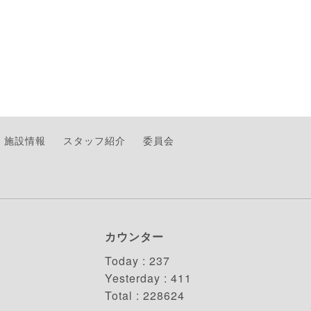
施設情報
スタッフ紹介
委員会
カウンター
Today :
237
Yesterday :
411
Total :
228624