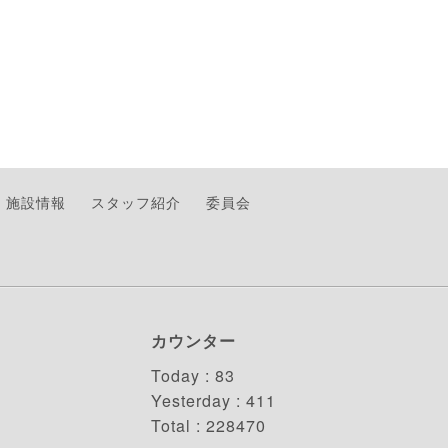
施設情報
スタッフ紹介
委員会
カウンター
Today :
83
Yesterday :
411
Total :
228470