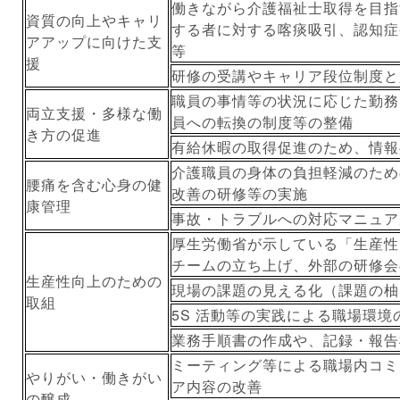
働きながら介護福祉士取得を目指
資質の向上やキャリ
する者に対する喀痰吸引、認知症
アアップに向けた支
等
援
研修の受講やキャリア段位制度
職員の事情等の状況に応じた勤務
両立支援・多様な働
員への転換の制度等の整備
き方の促進
有給休暇の取得促進のため、情報
介護職員の身体の負担軽減のため
腰痛を含む心身の健
改善の研修等の実施
康管理
事故・トラブルへの対応マニュア
厚生労働省が示している「生産性
チームの立ち上げ、外部の研修会
生産性向上のための
現場の課題の見える化（課題の柚
取組
5S 活動等の実践による職場環
業務手順書の作成や、記録・報告
ミーティング等による職場内コミ
やりがい・働きがい
ア内容の改善
の醸成