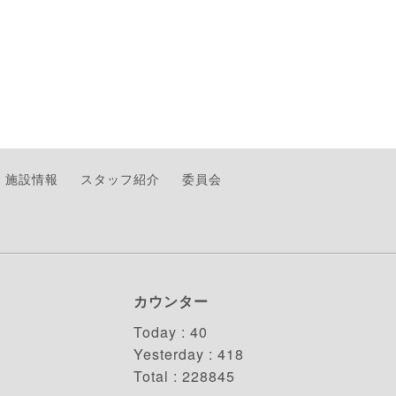
施設情報
スタッフ紹介
委員会
カウンター
Today :
40
Yesterday :
418
Total :
228845