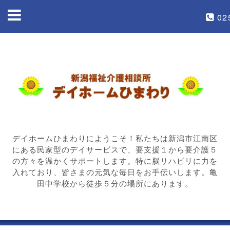
02
デイホームひまわりにようこそ！私たちは新潟市江南区
にある民家型のデイサービスで、要支援１から要介護５
の方々を温かくサポートします。特に脳リハビリに力を
入れており、皆さまの元気な毎日をお手伝いします。亀
田中学校から徒歩５分の場所にあります。