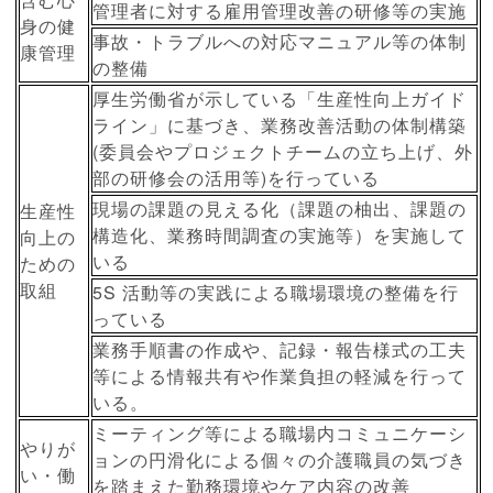
管理者に対する雇用管理改善の研修等の実施
身の健
事故・トラブルへの対応マニュアル等の体制
康管理
の整備
厚生労働省が示している「生産性向上ガイド
ライン」に基づき、業務改善活動の体制構築
(委員会やプロジェクトチームの立ち上げ、外
部の研修会の活用等)を行っている
現場の課題の見える化（課題の柚出、課題の
生産性
構造化、業務時間調査の実施等）を実施して
向上の
いる
ための
取組
5S 活動等の実践による職場環境の整備を行
っている
業務手順書の作成や、記録・報告様式の工夫
等による情報共有や作業負担の軽減を行って
いる。
ミーティング等による職場内コミュニケーシ
やりが
ョンの円滑化による個々の介護職員の気づき
い・働
を踏まえた勤務環境やケア内容の改善