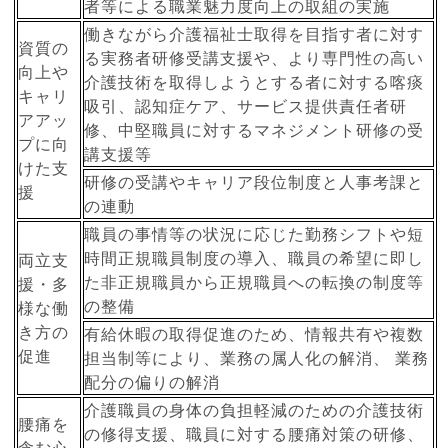
者等による職業魅力度向上の取組の実施
働きながら介護福祉士取得を目指す者に対す
資質の
る実務者研修受講支援や、より専門性の高い
向上や
介護技術を取得しようとする者に対する喀痰
キャリ
吸引、認知症ケア、サービス提供責任者研
アアッ
修、中堅職員に対するマネジメント研修の受
プに向
講支援等
けた支
研修の受講やキャリア段位制度と人事考課と
援
の連動
職員の事情等の状況に応じた勤務シフトや短
時間正規職員制度の導入、職員の希望に即し
両立支
た非正規職員から正規職員への転換の制度等
援・多
の整備
様な働
き方の
有給休暇の取得促進のため、情報共有や複数
促進
担当制等により、業務の属人化の解消、 業務
配分の偏りの解消
介護職員の身体の負担軽減のための介護技術
腰痛を
の修得支援、職員に対する腰痛対策の研修、
含む心