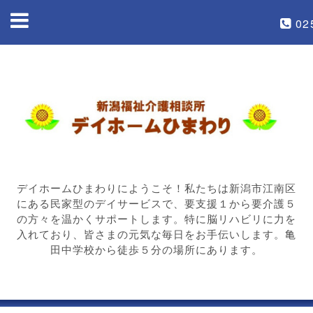
02
デイホームひまわりにようこそ！私たちは新潟市江南区
にある民家型のデイサービスで、要支援１から要介護５
の方々を温かくサポートします。特に脳リハビリに力を
入れており、皆さまの元気な毎日をお手伝いします。亀
田中学校から徒歩５分の場所にあります。