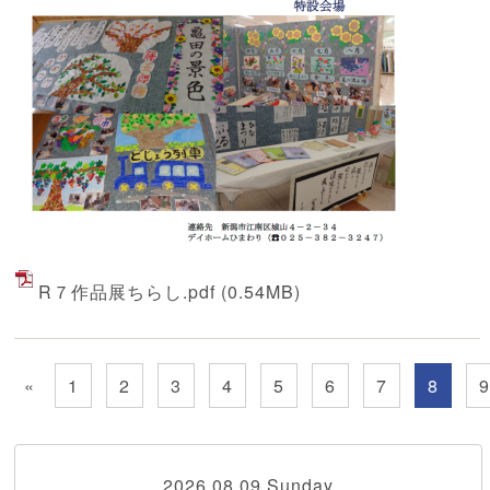
R７作品展ちらし.pdf
(0.54MB)
«
1
2
3
4
5
6
7
8
2026.08.09 Sunday